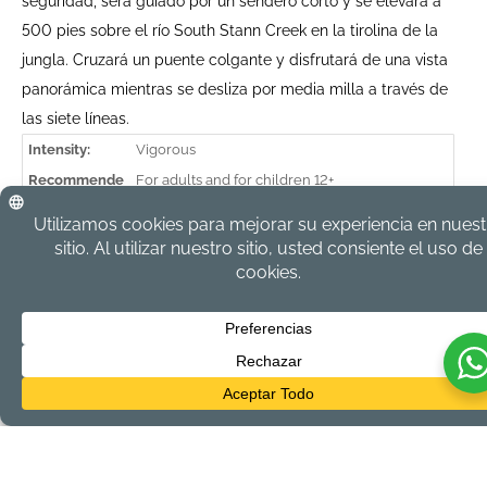
seguridad, será guiado por un sendero corto y se elevará a
500 pies sobre el río South Stann Creek en la tirolina de la
jungla. Cruzará un puente colgante y disfrutará de una vista
panorámica mientras se desliza por media milla a través de
las siete líneas.
Intensity:
Vigorous
Recommende
For adults and for children 12+
d:
Duration:
3 Hours
Departs:
8:30 AM
Returns:
11:30 PM
Price:
$105.00 USD per person
Min Persons:
4
Lunch:
Not included
Bring Along:
Repellant, water bottle, hiking boots or trail
sneakers, conformtable clothing, swimwear
and a hat
All tours are subject to 12.5% General Sales Tax and 10% Resort