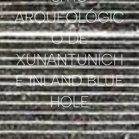
ARQUEOLÓGIC
O DE
XUNANTUNICH
E INLAND BLUE
HOLE