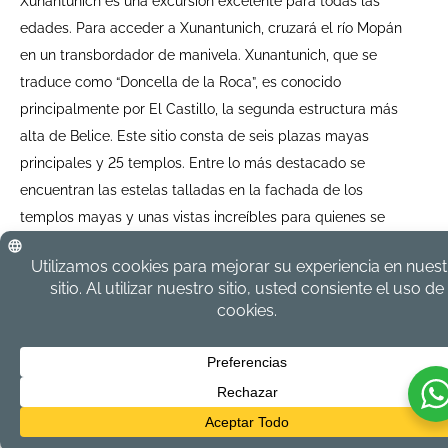
Xunantunich es una excursión excelente para todas las
edades. Para acceder a Xunantunich, cruzará el río Mopán
en un transbordador de manivela. Xunantunich, que se
traduce como “Doncella de la Roca”, es conocido
principalmente por El Castillo, la segunda estructura más
alta de Belice. Este sitio consta de seis plazas mayas
principales y 25 templos. Entre lo más destacado se
encuentran las estelas talladas en la fachada de los
templos mayas y unas vistas increíbles para quienes se
atrevan a subir hasta la cima. Regrese a la furgoneta y haga
una parada en el Inland Blue Hole de St. Herman para darse
un chapuzón rápido.
Intensity:
Moderate
Recommende
For all ages
d:
Duration:
10 Hours
Departs:
7:30 AM