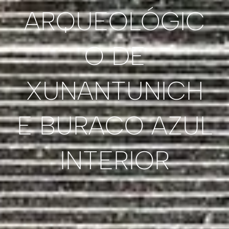
ARQUEOLÓGIC
O DE
XUNANTUNICH
E BURACO AZUL
INTERIOR