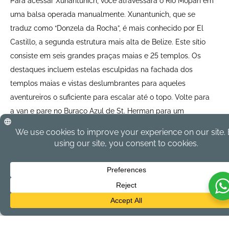
Para acessar Xunantunich, você atravessará o Rio Mopan em
uma balsa operada manualmente. Xunantunich, que se
traduz como “Donzela da Rocha”, é mais conhecido por El
Castillo, a segunda estrutura mais alta de Belize. Este sítio
consiste em seis grandes praças maias e 25 templos. Os
destaques incluem estelas esculpidas na fachada dos
templos maias e vistas deslumbrantes para aqueles
aventureiros o suficiente para escalar até o topo. Volte para
a van e pare no Buraco Azul de St. Herman para um
mergulho rápido.
Intensity:
Moderate
Recommende
For all ages
d:
Duration:
10 Hours
Departs:
7:30 AM
Returns:
5:30 PM
Price:
$150 USD per person