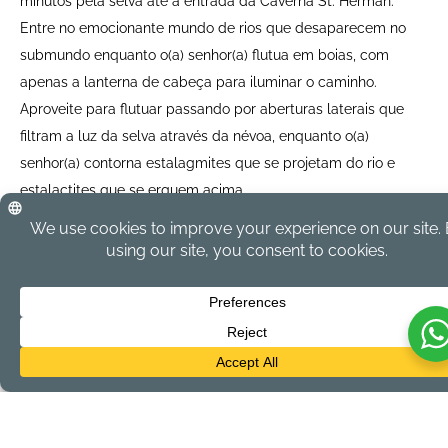
minutos pela selva até a entrada da Caverna St. Herman.
Entre no emocionante mundo de rios que desaparecem no
submundo enquanto o(a) senhor(a) flutua em boias, com
apenas a lanterna de cabeça para iluminar o caminho.
Aproveite para flutuar passando por aberturas laterais que
filtram a luz da selva através da névoa, enquanto o(a)
senhor(a) contorna estalagmites que se projetam do rio e
estalactites que se erguem acima.
Intensity:
Moderate
Recommende
For all ages
d:
Duration:
5 Hours 30 Mins
Departs:
7:30 AM
Returns:
1:00 PM
Price:
$120.00 USD per person
Min Persons:
4
Lunch:
Not Included