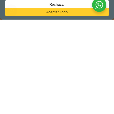
Calendario Festivo
Nuestro calendario de eventos está repleto de diversión
festiva para que se una y cree recuerdos duraderos.
Este diciembre, Almond Beach Resort organiza eventos para
abrazar cálidamente el espíritu de la temporada. Las
festividades comienzan junto al mar con una Cena de Acción de
Gracias en The Paddle House Restaurant, preparando el
escenario para momentos de alegría. Explore nuestro calendario
festivo a continuación y unámonos para crear recuerdos
duraderos en medio del espíritu de la temporada.