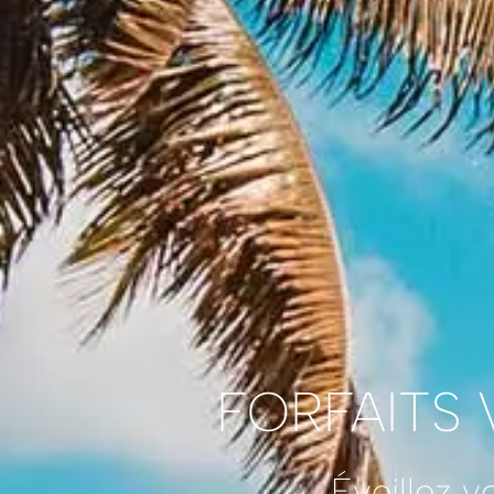
FORFAITS 
Éveillez v