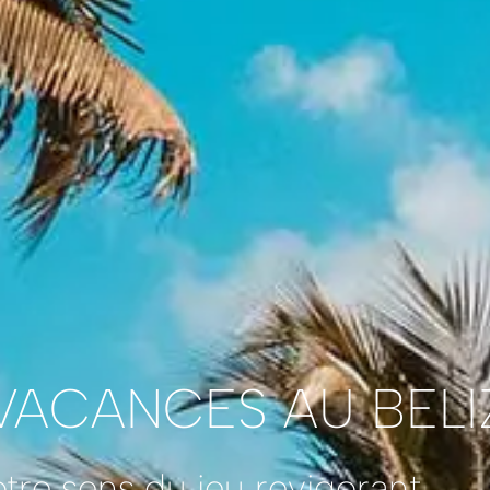
VACANCES AU BELI
otre sens du jeu revigorant.