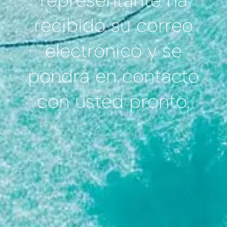
representante ha
recibido su correo
electrónico y se
pondrá en contacto
con usted pronto.