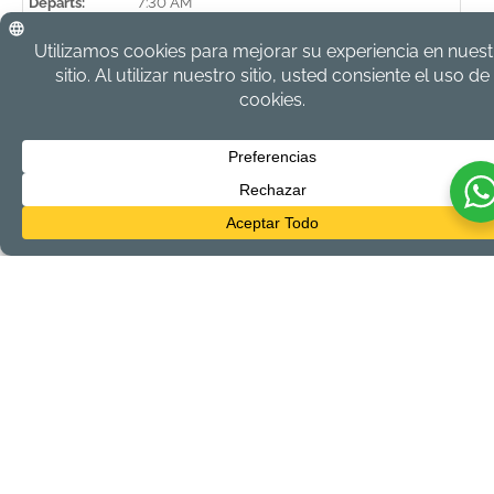
Departs:
7:30 AM
Returns:
11:30 AM
Price:
$174.00 USD per person
Min Persons:
4
Lunch:
Not included
Lunch:
Repellant, water bottle, hiking boots or trail
sneakers, athletic clothing and sunscreen
Please Note:
Guests must meet a minimum height
requirement of 40 inches to safely participate.
All tours are subject to 12.5% General Sales Tax and 10% Resort
Fee
¡VAMOS!
Nombre