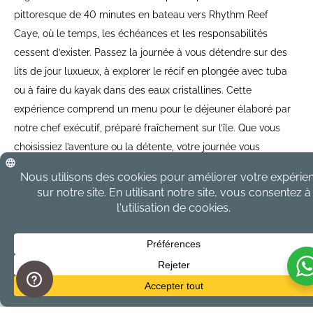
pittoresque de 40 minutes en bateau vers Rhythm Reef
Caye, où le temps, les échéances et les responsabilités
cessent d’exister. Passez la journée à vous détendre sur des
lits de jour luxueux, à explorer le récif en plongée avec tuba
ou à faire du kayak dans des eaux cristallines. Cette
expérience comprend un menu pour le déjeuner élaboré par
notre chef exécutif, préparé fraîchement sur l’île. Que vous
choisissiez l’aventure ou la détente, votre journée vous
appartient.
Intensity:
Easy
Recommende
For all
d:
Duration:
4 Hours
Departs:
8:30 AM
Returns:
3:30 PM
Price:
$199.00 USD per person