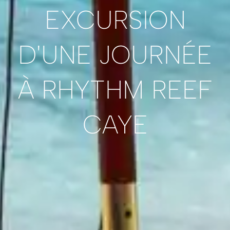
EXCURSION
D'UNE JOURNÉE
À RHYTHM REEF
CAYE