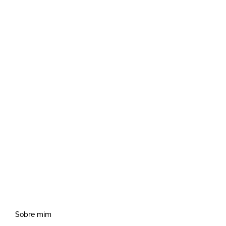
Nossa melhor aventura
Europa
A melhor oferta de lugar
África
Sobre mim